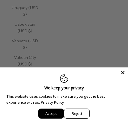
Uruguay (USD
$)
Uzbekistan
(USD $)
Vanuatu (USD
$)
Vatican City
(USD $)
Venezuela
(USD $)
We keep your privacy
Vietnam (USD
This website uses cookies to make sure you get the best
$)
experience with us.
Privacy Policy
Wallis &
Accept
Reject
Futuna (USD
$)