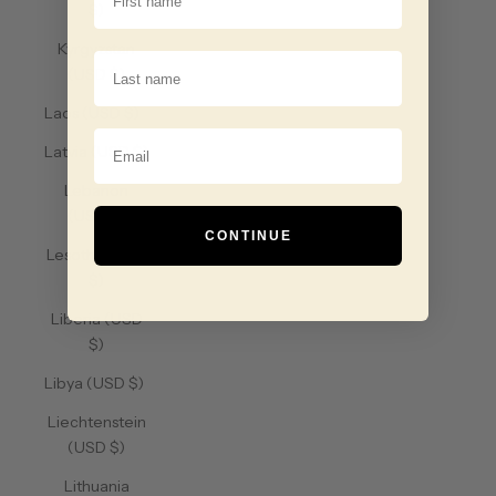
$)
Kyrgyzstan
Last Name
(USD $)
Laos (USD $)
Email
Latvia (USD $)
Lebanon
(USD $)
CONTINUE
Lesotho (USD
$)
Liberia (USD
$)
Libya (USD $)
Liechtenstein
(USD $)
Lithuania