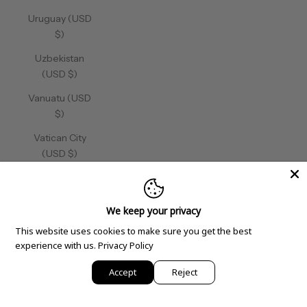
Uruguay (USD
$)
Uzbekistan
(USD $)
Vanuatu (USD
$)
Vatican City
(USD $)
Venezuela
(USD $)
We keep your privacy
Vietnam (USD
This website uses cookies to make sure you get the best
$)
experience with us.
Privacy Policy
Wallis &
Accept
Reject
Futuna (USD
$)