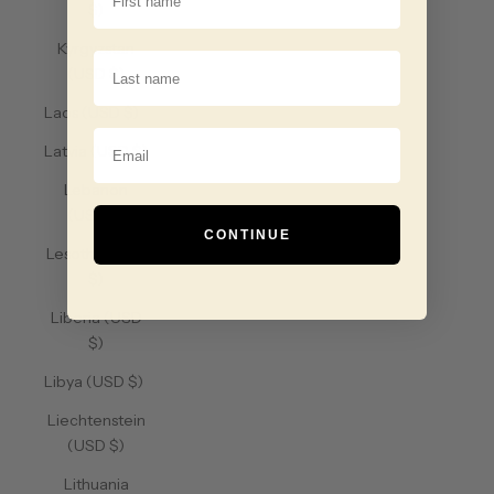
$)
Kyrgyzstan
Last Name
(USD $)
Laos (USD $)
Email
Latvia (USD $)
Lebanon
(USD $)
CONTINUE
Lesotho (USD
$)
Liberia (USD
$)
Libya (USD $)
Liechtenstein
(USD $)
Lithuania