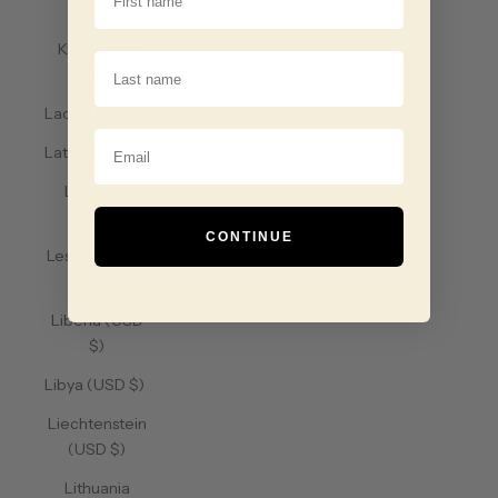
$)
Kyrgyzstan
Last Name
(USD $)
Laos (USD $)
Email
Latvia (USD $)
Lebanon
(USD $)
CONTINUE
Lesotho (USD
$)
Liberia (USD
$)
Libya (USD $)
Liechtenstein
(USD $)
Lithuania