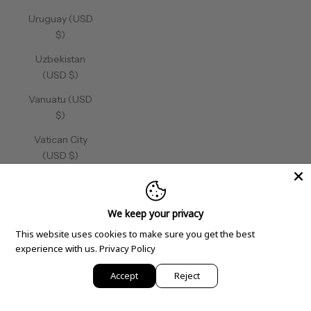
Uruguay (USD
$)
Uzbekistan
(USD $)
Vanuatu (USD
$)
Vatican City
(USD $)
Venezuela
(USD $)
We keep your privacy
Vietnam (USD
This website uses cookies to make sure you get the best
$)
experience with us.
Privacy Policy
Wallis &
Accept
Reject
Futuna (USD
$)