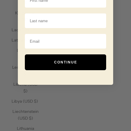
$)
Kyrgyzstan
Last Name
(USD $)
Laos (USD $)
Email
Latvia (USD $)
Lebanon
(USD $)
CONTINUE
Lesotho (USD
$)
Liberia (USD
$)
Libya (USD $)
Liechtenstein
(USD $)
Lithuania