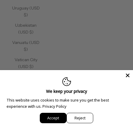
Uruguay (USD
$)
Uzbekistan
(USD $)
Vanuatu (USD
$)
Vatican City
(USD $)
Venezuela
(USD $)
We keep your privacy
Vietnam (USD
This website uses cookies to make sure you get the best
$)
experience with us.
Privacy Policy
Wallis &
Accept
Reject
Futuna (USD
$)