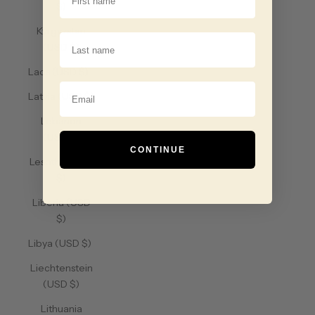
$)
Kyrgyzstan
Last Name
(USD $)
Laos (USD $)
Email
Latvia (USD $)
Lebanon
(USD $)
CONTINUE
Lesotho (USD
$)
Liberia (USD
$)
Libya (USD $)
Liechtenstein
(USD $)
Lithuania