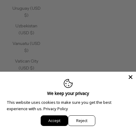
Uruguay (USD
$)
Uzbekistan
(USD $)
Vanuatu (USD
$)
Vatican City
(USD $)
Venezuela
(USD $)
We keep your privacy
Vietnam (USD
This website uses cookies to make sure you get the best
$)
experience with us.
Privacy Policy
Wallis &
Accept
Reject
Futuna (USD
$)