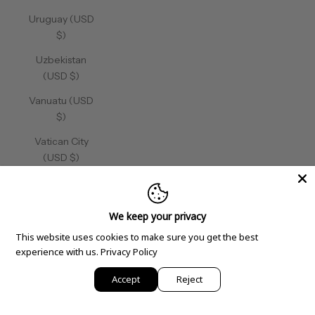
Uruguay (USD
$)
Uzbekistan
(USD $)
Vanuatu (USD
$)
Vatican City
(USD $)
Venezuela
(USD $)
We keep your privacy
Vietnam (USD
This website uses cookies to make sure you get the best
$)
experience with us.
Privacy Policy
Wallis &
Accept
Reject
Futuna (USD
$)