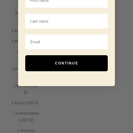
$)
Kyrgyzstan
Last Name
(USD $)
Laos (USD $)
Email
Latvia (USD $)
Lebanon
(USD $)
CONTINUE
Lesotho (USD
$)
Liberia (USD
$)
Libya (USD $)
Liechtenstein
(USD $)
Lithuania