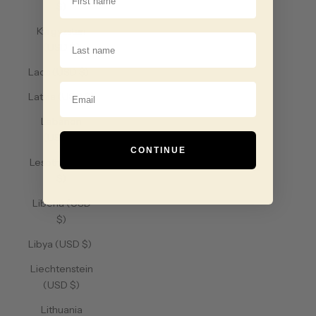
$)
Kyrgyzstan
Last Name
(USD $)
Laos (USD $)
Email
Latvia (USD $)
Lebanon
(USD $)
CONTINUE
Lesotho (USD
$)
Liberia (USD
$)
Libya (USD $)
Liechtenstein
(USD $)
Lithuania