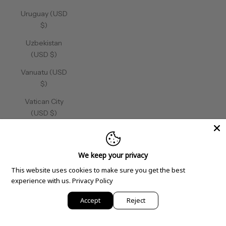
Uruguay (USD
$)
Uzbekistan
(USD $)
Vanuatu (USD
$)
Vatican City
(USD $)
Venezuela
(USD $)
We keep your privacy
Vietnam (USD
This website uses cookies to make sure you get the best
$)
experience with us.
Privacy Policy
Wallis &
Accept
Reject
Futuna (USD
$)