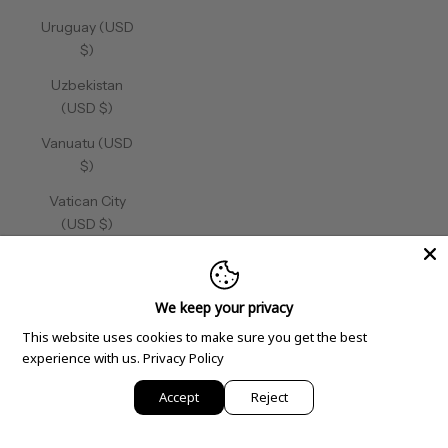
Uruguay (USD
$)
Uzbekistan
(USD $)
Vanuatu (USD
$)
Vatican City
(USD $)
Venezuela
(USD $)
We keep your privacy
Vietnam (USD
This website uses cookies to make sure you get the best
$)
experience with us.
Privacy Policy
Wallis &
Accept
Reject
Futuna (USD
$)