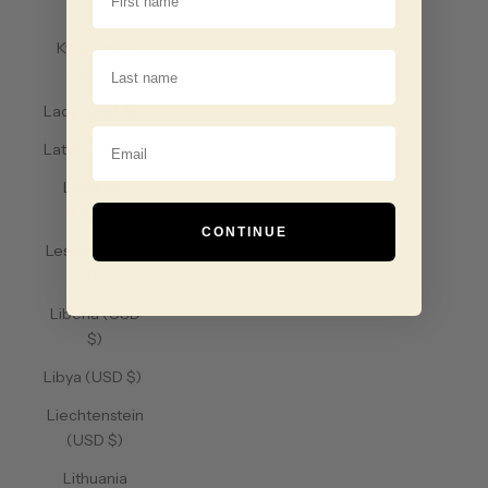
$)
Kyrgyzstan
Last Name
(USD $)
Laos (USD $)
Email
Latvia (USD $)
Lebanon
(USD $)
CONTINUE
Lesotho (USD
$)
Liberia (USD
$)
Libya (USD $)
Liechtenstein
(USD $)
Lithuania