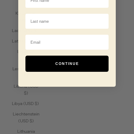
$)
Kyrgyzstan
Last Name
(USD $)
Laos (USD $)
Email
Latvia (USD $)
Lebanon
(USD $)
CONTINUE
Lesotho (USD
$)
Liberia (USD
$)
Libya (USD $)
Liechtenstein
(USD $)
Lithuania