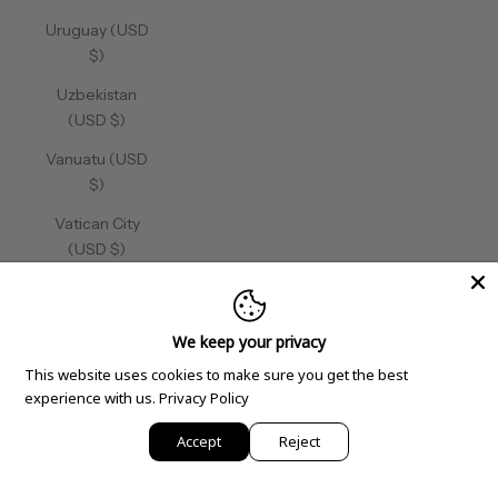
Uruguay (USD
$)
Uzbekistan
(USD $)
Vanuatu (USD
$)
Vatican City
(USD $)
Venezuela
(USD $)
We keep your privacy
Vietnam (USD
This website uses cookies to make sure you get the best
$)
experience with us.
Privacy Policy
Wallis &
Accept
Reject
Futuna (USD
$)